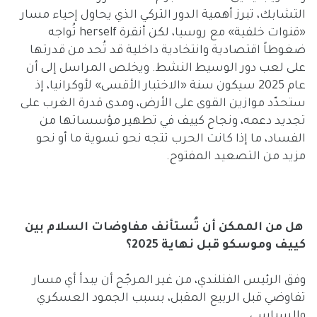
التشابك، تبرز أهمية الدور التركي الذي يحاول إحياء مسار
«قنوات خلفية» مع روسيا، لكن أنقرة herself تُواجه
ضغوطاً اقتصادية وانتخادية داخلية قد تُحد من قدرتها
على لعب دور الوسيط النشط. ويخلص المراسل إلى أن
عام 2025 سيكون سنة «الاختبار الأقسى» لأوكرانيا، إذ
ستحدّد موازين القوى على الأرض، ومدى قدرة الغرب على
تجديد دعمه، ونجاح كييف في تطهير مؤسساتها من
الفساد، ما إذا كانت الحرب تتجه نحو تسوية ما أو نحو
مزيد من التصعيد المفتوح.
هل من الممكن أن تُستأنف مفاوضات السلام بين
كييف وموسكو قبل نهاية 2025؟
وفق الرئيس الفنلندي، من غير المرجّح أن يبدأ أي مسار
تفاوضي قبل الربيع المقبل، بسبب الجمود العسكري
والسياسي