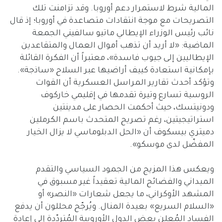
المالية شرط لاستمرار دعم أوروبا. وقد تزامنت تلك
التصريحات مع موجة انتقادات متصاعدة في أوروبا؛ إذ قال
نائب رئيس الوزراء الإيطالي ماتيو سالفيني الجمعة
الماضية: «لا أريد أن تذهب أموال العمال والمتقاعدين
الإيطاليين إلى جيوب فاسدة»، معتبراً أن الفكرة القائلة
بإمكانية استعادة كييف أراضيها عبر السلاح «ساذجة».
وتؤكد أحدث تقارير المراسل العسكرية أن القوات
الروسية تسارع وتيرة تقدمها في إقليمي خاركوف
ودونيتسك، حيث أحكمت الحصار على مدينتين
استراتيجيتين، رغم تصريح المتحدث باسم الكرملين
دميتري بيسكوف أن «الحل الدبلوماسي لا يزال الخيار
المفضّل لدى موسكو».
ويعكس هذا المزيج من الجمود السياسي والتقدم
الميداني والفضائح المالية تعقيداً غير مسبوق في
المشهد الأوكراني، ما يجعل شعارات «النصر» أو
«السلام السريع» بعيدة المنال. ويُرجّح محللون أن يدفع
الفساد المُعلن بعض الدول الأوروبية المُتردّدة إلى إعادة