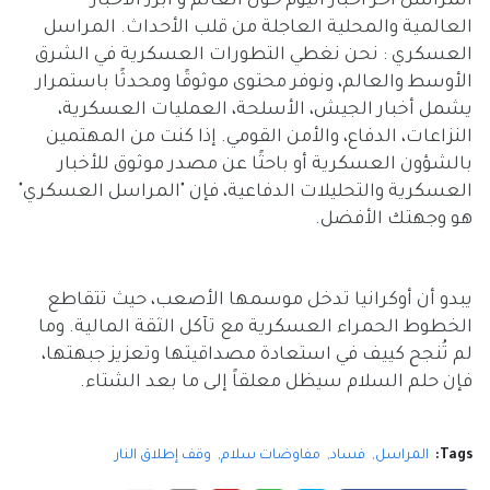
المراسل آخر أخبار اليوم حول العالم و أبرز الأخبار
العالمية والمحلية العاجلة من قلب الأحداث. المراسل
العسكري : نحن نغطي التطورات العسكرية في الشرق
الأوسط والعالم، ونوفر محتوى موثوقًا ومحدثًا باستمرار
يشمل أخبار الجيش، الأسلحة، العمليات العسكرية،
النزاعات، الدفاع، والأمن القومي. إذا كنت من المهتمين
بالشؤون العسكرية أو باحثًا عن مصدر موثوق للأخبار
العسكرية والتحليلات الدفاعية، فإن "المراسل العسكري"
هو وجهتك الأفضل.
يبدو أن أوكرانيا تدخل موسمها الأصعب، حيث تتقاطع
الخطوط الحمراء العسكرية مع تآكل الثقة المالية. وما
لم تُنجح كييف في استعادة مصداقيتها وتعزيز جبهتها،
فإن حلم السلام سيظل معلقاً إلى ما بعد الشتاء.
Tags:
المراسل
فساد
مفاوضات سلام
وقف إطلاق النار