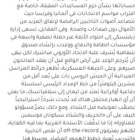
حساباتها بشأن حزم المساعدات المقبلة، خاصة مع
اقتراب مواسم الانتخابات في ألمانيا وفرنسا حيث
تتصاعد أصوات الناخبين الرافضة لإنفاق المزيد من
الأموال دون ضمانات واضحة. وفي المقابل، تسعى إدارة
زيلينسكي إلى احتواء الأزمة عبر حملة تصفية واسعة في
مؤسسات الطاقة والدفاع، ووعدت بإنشاء صندوق
شفافية يُشرف عليه الاتحاد الأوروبي مباشرة، لكن يبقى
أن يُترجم الوعد على أرض الواقع قبل أن يفقد المانحون
صبرهم. وعلى الجبهة العسكرية، تُظهر خرائط المراسل
الميدانية أن الجيش الروسي بات على بُعد أقل من
عشرين كيلومتراً من خط الإمداد الرئيسي لسلسلة
دفاعية أوكرانية تمتد من ليمان إلى سلافيانسك، ما يعني
أن أي انهيار محتمل هناك قد يُحدث شرخاً استراتيجياً
يصعّب تعويضه قبل الشتاء. ومع ذلك، يصرّ مسؤولو
كييف على أن «الخريف والشتاء سيكونان موسمين
للمناورة» إذا ما تدفّقت الأسلحة الغربية بما فيه الكفاية،
لكنهم يعترفون off-the-record أن نقص الذخيرة
والتدريب يُعيق خطط الهجوم المضاد. ووسط هذا