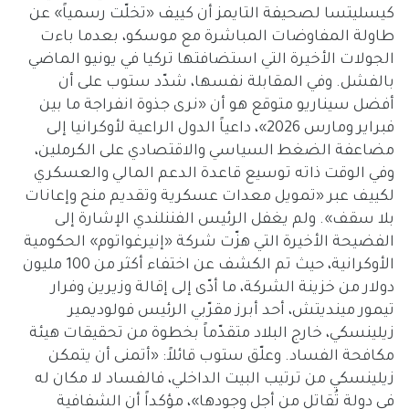
كيسليتسا لصحيفة التايمز أن كييف «تخلّت رسمياً» عن
طاولة المفاوضات المباشرة مع موسكو، بعدما باءت
الجولات الأخيرة التي استضافتها تركيا في يونيو الماضي
بالفشل. وفي المقابلة نفسها، شدّد ستوب على أن
أفضل سيناريو متوقع هو أن «نرى جذوة انفراجة ما بين
فبراير ومارس 2026»، داعياً الدول الراعية لأوكرانيا إلى
مضاعفة الضغط السياسي والاقتصادي على الكرملين،
وفي الوقت ذاته توسيع قاعدة الدعم المالي والعسكري
لكييف عبر «تمويل معدات عسكرية وتقديم منح وإعانات
بلا سقف». ولم يغفل الرئيس الفننلندي الإشارة إلى
الفضيحة الأخيرة التي هزّت شركة «إنيرغواتوم» الحكومية
الأوكرانية، حيث تم الكشف عن اختفاء أكثر من 100 مليون
دولار من خزينة الشركة، ما أدّى إلى إقالة وزيرين وفرار
تيمور مينديتش، أحد أبرز مقرّبي الرئيس فولوديمير
زيلينسكي، خارج البلاد متقدّماً بخطوة من تحقيقات هيئة
مكافحة الفساد. وعلّق ستوب قائلاً: «أتمنى أن يتمكن
زيلينسكي من ترتيب البيت الداخلي، فالفساد لا مكان له
في دولة تُقاتل من أجل وجودها»، مؤكداً أن الشفافية